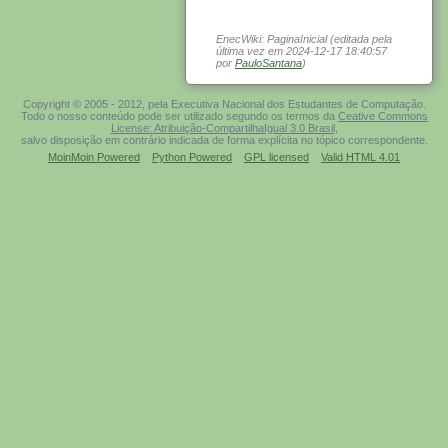
EnecWiki: PaginaInicial (editada pela
última vez em 2024-12-17 18:40:57
por
PauloSantana
)
Copyright © 2005 - 2012, pela Executiva Nacional dos Estudantes de Computação.
Todo o nosso conteúdo pode ser utilizado segundo os termos da
Ceative Commons
License: Atribuição-CompartilhaIgual 3.0 Brasil
,
salvo disposição em contrário indicada de forma explícita no tópico correspondente.
MoinMoin Powered
Python Powered
GPL licensed
Valid HTML 4.01