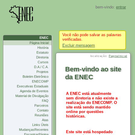
bem-vindo:
entrar
Você não pode salvar as palavras
ENEC
verificadas.
Página Inicial
Excluir mensagem
História
Estatuto
localizaçâo:
PaginaInicial
Diretoria
Cursos
D.A./ C.A.
Bem-vindo ao site
Projetos
da ENEC
Boletim Eletrônico
ENECOMP
Executivas Estaduais
Agenda de Eventos
A ENEC está atualmente
Material de Divulgação
sem diretoria e não existe a
FAQ
realização do ENECOMP. O
Parceiros
site está sendo mantido
Contato
online por questões
Reuniões
históricas.
Atas
Links Úteis
MudançasRecentes
Este site está hospedado
EncontrarPágina