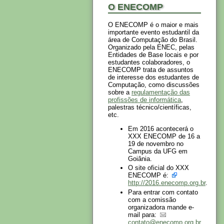
O ENECOMP
O ENECOMP é o maior e mais
importante evento estudantil da
área de Computação do Brasil.
Organizado pela ENEC, pelas
Entidades de Base locais e por
estudantes colaboradores, o
ENECOMP trata de assuntos
de interesse dos estudantes de
Computação, como discussões
sobre a
regulamentação das
profissões de informática
,
palestras técnico/científicas,
etc.
Em 2016 acontecerá o
XXX ENECOMP de 16 a
19 de novembro no
Campus da UFG em
Goiânia.
O site oficial do XXX
ENECOMP é:
http://2016.enecomp.org.br
.
Para entrar com contato
com a comissão
organizadora mande e-
mail para:
contato@enecomp.org.br