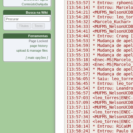
ConteúdoDaAjuda
Busca na Wiki
Ferramentas
Page Locked
page history
upload & manage files
[ mais opções ]