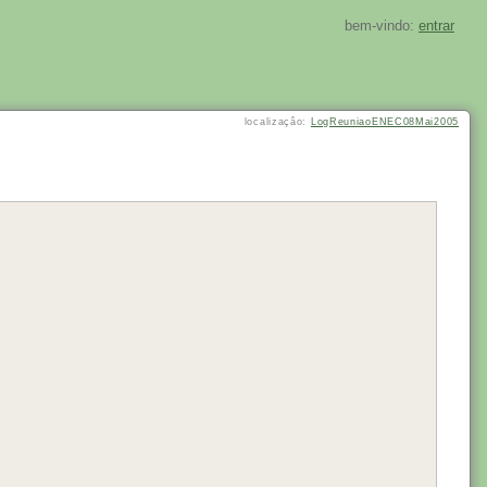
bem-vindo:
entrar
localizaçâo:
LogReuniaoENEC08Mai2005