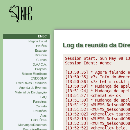
ENEC
Página Inicial
Log da reunião da Dir
História
Estatuto
Diretoria
Cursos
D.A./ C.A.
Projetos
Boletim Eletrônico
ENECOMP
Executivas Estaduais
Agenda de Eventos
Material de Divulgação
FAQ
Parceiros
Contato
Reuniões
Atas
Links Úteis
MudançasRecentes
EncontrarPágina