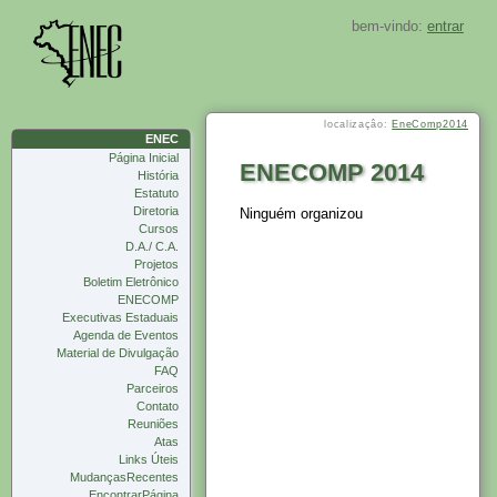
bem-vindo:
entrar
localizaçâo:
EneComp2014
ENEC
Página Inicial
ENECOMP 2014
História
Estatuto
Diretoria
Ninguém organizou
Cursos
D.A./ C.A.
Projetos
Boletim Eletrônico
ENECOMP
Executivas Estaduais
Agenda de Eventos
Material de Divulgação
FAQ
Parceiros
Contato
Reuniões
Atas
Links Úteis
MudançasRecentes
EncontrarPágina