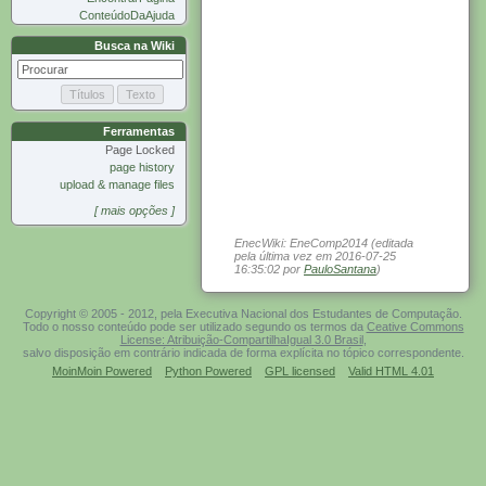
ConteúdoDaAjuda
Busca na Wiki
Ferramentas
Page Locked
page history
upload & manage files
[ mais opções ]
EnecWiki: EneComp2014 (editada
pela última vez em 2016-07-25
16:35:02 por
PauloSantana
)
Copyright © 2005 - 2012, pela Executiva Nacional dos Estudantes de Computação.
Todo o nosso conteúdo pode ser utilizado segundo os termos da
Ceative Commons
License: Atribuição-CompartilhaIgual 3.0 Brasil
,
salvo disposição em contrário indicada de forma explícita no tópico correspondente.
MoinMoin Powered
Python Powered
GPL licensed
Valid HTML 4.01