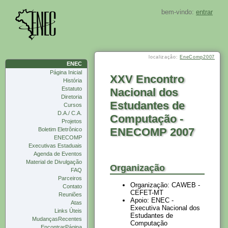
bem-vindo:
entrar
localizaçâo:
EneComp2007
ENEC
Página Inicial
XXV Encontro
História
Estatuto
Nacional dos
Diretoria
Estudantes de
Cursos
D.A./ C.A.
Computação -
Projetos
ENECOMP 2007
Boletim Eletrônico
ENECOMP
Executivas Estaduais
Agenda de Eventos
Material de Divulgação
Organização
FAQ
Parceiros
Organização: CAWEB -
Contato
CEFET-MT
Reuniões
Apoio: ENEC -
Atas
Executiva Nacional dos
Links Úteis
Estudantes de
MudançasRecentes
Computação
EncontrarPágina