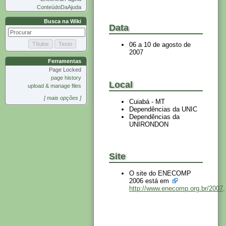
ConteúdoDaAjuda
Busca na Wiki
Data
06 a 10 de agosto de
2007
Ferramentas
Page Locked
page history
Local
upload & manage files
[ mais opções ]
Cuiabá - MT
Dependências da UNIC
Dependências da
UNIRONDON
Site
O site do ENECOMP
2006 está em
http://www.enecomp.org.br/2007
.